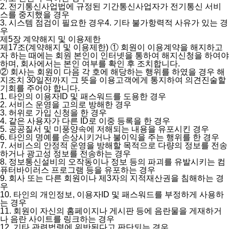
2. 전기통신사업법에 규정된 기간통신사업자가 전기통신 서비
스를 중지했을 경우
3. 시스템 점검이 필요한 경우4. 기타 불가항력적 사유가 있는 경
우
제5장 계약해지 및 이용제한
제17조(계약해지 및 이용제한)
① 회원이 이용계약을 해지하고
자 하는 때에는 회원 본인이 인터넷을 통하여 해지신청을 하여야
하며, 회사에서는 본인 여부를 확인 후 조치합니다.
② 회사는 회원이 다음 각 호에 해당하는 행위를 하였을 경우 해
지조치 30일전까지 그 뜻을 이용고객에게 통지하여 의견진술할
기회를 주어야 합니다.
1. 타인의 이용자ID 및 패스워드를 도용한 경우
2. 서비스 운영을 고의로 방해한 경우
3. 허위로 가입 신청을 한 경우
4. 같은 사용자가 다른 ID로 이중 등록을 한 경우
5. 공공질서 및 미풍양속에 저해되는 내용을 유포시킨 경우
6. 타인의 명예를 손상시키거나 불이익을 주는 행위를 한 경우
7. 서비스의 안정적 운영을 방해할 목적으로 다량의 정보를 전송
하거나 광고성 정보를 전송하는 경우
8. 정보통신설비의 오작동이나 정보 등의 파괴를 유발시키는 컴
퓨터바이러스 프로그램 등을 유포하는 경우
9. 회사 또는 다른 회원이나 제3자의 지적재산권을 침해하는 경
우
10. 타인의 개인정보, 이용자ID 및 패스워드를 부정하게 사용하
는 경우
11. 회원이 자신의 홈페이지나 게시판 등에 음란물을 게재하거
나 음란 사이트를 링크하는 경우
12. 기타 관련법령에 위반된다고 판단되는 경우