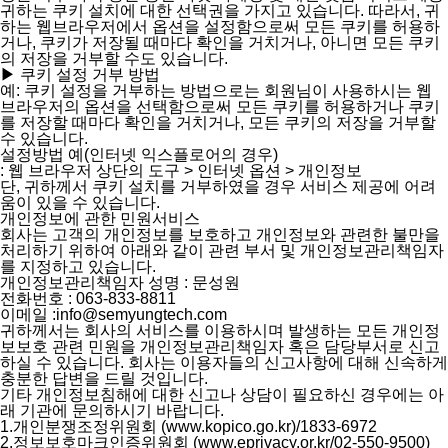
귀하는 쿠키 설치에 대한 선택권을 가지고 있습니다. 따라서, 귀
하는 웹브라우저에서 옵션을 설정함으로써 모든 쿠키를 허용하
거나, 쿠키가 저장될 때마다 확인을 거치거나, 아니면 모든 쿠키
의 저장을 거부할 수도 있습니다.
▶ 쿠키 설정 거부 방법
예: 쿠키 설정을 거부하는 방법으로는 회원님이 사용하시는 웹
브라우저의 옵션을 선택함으로써 모든 쿠키를 허용하거나 쿠키
를 저장할 때마다 확인을 거치거나, 모든 쿠키의 저장을 거부할
수 있습니다.
설정방법 예(인터넷 익스플로어의 경우)
: 웹 브라우저 상단의 도구 > 인터넷 옵션 > 개인정보
단, 귀하께서 쿠키 설치를 거부하였을 경우 서비스 제공에 어려
움이 있을 수 있습니다.
개인정보에 관한 민원서비스
회사는 고객의 개인정보를 보호하고 개인정보와 관련한 불만을
처리하기 위하여 아래와 같이 관련 부서 및 개인정보관리책임자
를 지정하고 있습니다.
개인정보관리책임자 성명 : 문성원
전화번호 : 063-833-8811
이메일 :info@semyungtech.com
귀하께서는 회사의 서비스를 이용하시며 발생하는 모든 개인정
보보호 관련 민원을 개인정보관리책임자 혹은 담당부서로 신고
하실 수 있습니다. 회사는 이용자들의 신고사항에 대해 신속하게
충분한 답변을 드릴 것입니다.
기타 개인정보침해에 대한 신고나 상담이 필요하신 경우에는 아
래 기관에 문의하시기 바랍니다.
1.개인분쟁조정위원회 (
www.kopico.go.kr
)/1833-6972
2.정보보호마크인증위원회 (
www.eprivacy.or.kr
/02-550-9500)