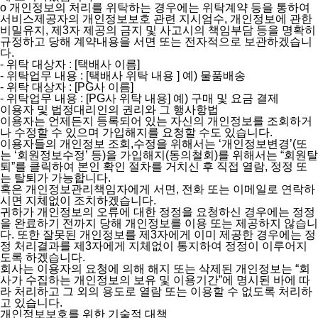
ο 개인정보의 처리를 위탁하는 경우에는 위탁계약 등을 통하여
서비스제공자의 개인정보보호 관련 지시엄수, 개인정보에 관한
비밀유지, 제3자 제공의 금지 및 사고시의 책임부담 등을 명확히
규정하고 당해 계약내용을 서면 또는 전자적으로 보관하겠습니
다.
- 위탁 대상자 : [택배사 이름]
- 위탁업무 내용 : [택배사 위탁 내용 ] 예) 물품배송
- 위탁 대상자 : [PG사 이름]
- 위탁업무 내용 : [PG사 위탁 내용] 예) 구매 및 요금 결제
이용자 및 법정대리인의 권리와 그 행사항법
이용자는 언제든지 등록되어 있는 자신의 개인정보를 조회하거
나 수정할 수 있으며 가입해지를 요청할 수도 있습니다.
이용자들의 개인정보 조회,수정을 위해서는 ‘개인정보변경’(또
는 ‘회원정보수정’ 등)을 가입해지(동의철회)를 위해서는 “회원탈
퇴”를 클릭하여 본인 확인 절차를 거치신 후 직접 열람, 정정 또
는 탈퇴가 가능합니다.
혹은 개인정보관리책임자에게 서면, 전화 또는 이메일로 연락하
시면 지체없이 조치하겠습니다.
귀하가 개인정보의 오류에 대한 정정을 요청하신 경우에는 정정
을 완료하기 전까지 당해 개인정보를 이용 또는 제공하지 않습니
다. 또한 잘못된 개인정보를 제3자에게 이미 제공한 경우에는 정
정 처리결과를 제3자에게 지체없이 통지하여 정정이 이루어지
도록 하겠습니다.
회사는 이용자의 요청에 의해 해지 또는 삭제된 개인정보는 “회
사가 수집하는 개인정보의 보유 및 이용기간”에 명시된 바에 따
라 처리하고 그 외의 용도로 열람 또는 이용할 수 없도록 처리하
고 있습니다.
개인정보보호를 위한 기술적 대책