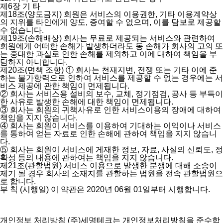
제6장 기 타
제18조(양도금지)
회원은 서비스의 이용권한, 기타 이용계약상
의 지위를 타인에게 양도, 증여할 수 없으며, 이를 담보로 제공할
수 없습니다.
제19조(손해배상)
회사는 무료로 제공되는 서비스와 관련하여
회원에게 어떠한 손해가 발생하더라도 동 손해가 회사의 고의 또
는 중대한 과실로 인한 손해를 제외하고 이에 대하여 책임을 부
담하지 아니합니다.
제20조(면책 조항)
① 회사는 천재지변, 전쟁 또는 기타 이에 준
하는 불가항력으로 인하여 서비스를 제공할 수 없는 경우에는 서
비스 제공에 관한 책임이 면제됩니다.
② 회사는 서비스용 설비의 보수, 교체, 정기점검, 공사 등 부득이
한 사유로 발생한 손해에 대한 책임이 면제됩니다.
③ 회사는 회원의 귀책사유로 인한 서비스이용의 장애에 대하여
책임을 지지 않습니다.
④ 회사는 회원이 서비스를 이용하여 기대하는 이익이나 서비스
를 통하여 얻는 자료로 인한 손해에 관하여 책임을 지지 않습니
다.
⑤ 회사는 회원이 서비스에 게재한 정보, 자료, 사실의 신뢰도, 정
확성 등의 내용에 관하여는 책임을 지지 않습니다.
제21조(관할법원)
서비스 이용으로 발생한 분쟁에 대해 소송이
제기 될 경우 회사의 소재지를 관할하는 법원을 전속 관할법원으
로 합니다.
부 칙
(시행일) 이 약관은 2020년 06월 01일부터 시행합니다.
개인정보 처리방침
(주)세명테크는 개인정보처리방침을 준수합