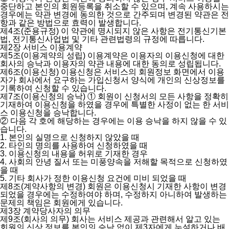
중단하고 본인의 회원등록을 취소할 수 있으며, 계속 사용하시는
경우에는 약관 변경에 동의한 것으로 간주되며 변경된 약관은 전
항과 같은 방법으로 효력이 발생합니다.
제4조(준용규정)
이 약관에 명시되지 않은 사항은 전기통신기본
법, 전기통신사업법 및 기타 관련법령의 규정에 따릅니다.
제2장 서비스 이용계약
제5조(이용계약의 성립)
이용계약은 이용자의 이용신청에 대한
회사의 승낙과 이용자의 약관 내용에 대한 동의로 성립됩니다.
제6조(이용신청)
이용신청은 서비스의 회원정보 화면에서 이용
자가 회사에서 요구하는 가입신청서 양식에 개인의 신상정보를
기록하여 신청할 수 있습니다.
제7조(이용신청의 승낙)
① 회원이 신청서의 모든 사항을 정확히
기재하여 이용신청을 하였을 경우에 특별한 사정이 없는 한 서비
스 이용신청을 승낙합니다.
② 다음 각 호에 해당하는 경우에는 이용 승낙을 하지 않을 수 있
습니다.
1. 본인의 실명으로 신청하지 않았을 때
2. 타인의 명의를 사용하여 신청하였을 때
3. 이용신청의 내용을 허위로 기재한 경우
4. 사회의 안녕 질서 또는 미풍양속을 저해할 목적으로 신청하였
을 때
5. 기타 회사가 정한 이용신청 요건에 미비 되었을 때
제8조(계약사항의 변경)
회원은 이용신청시 기재한 사항이 변경
되었을 경우에는 수정하여야 하며, 수정하지 아니하여 발생하는
문제의 책임은 회원에게 있습니다.
제3장 계약당사자의 의무
제9조(회사의 의무)
회사는 서비스 제공과 관련해서 알고 있는
회원의 신상 정보를 본인의 승낙 없이 제3자에게 누설하거나 배