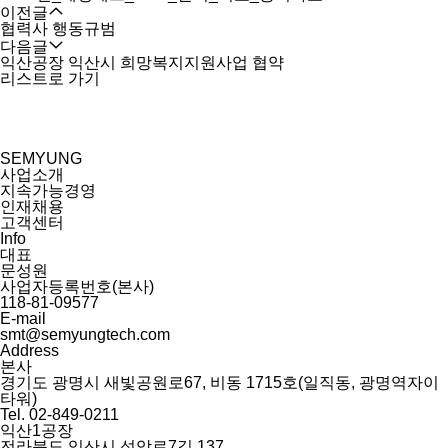
이전글
협력사 행동규범
다음글
익산공장 익산시 희망복지지원사업 협약
리스트로 가기
SEMYUNG
사업소개
지속가능경영
인재채용
고객센터
Info
대표
문성원
사업자등록번호(본사)
118-81-09577
E-mail
smt@semyungtech.com
Address
본사
경기도 광명시 새빛공원로67, 비동 1715호(일직동, 광명역자이
타워)
Tel. 02-849-0211
익산1공장
전라북도 익산시 석암로7길 137