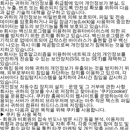
회사는 귀하의 개인정보를 취급함에 있어 개인정보가 분실, 도
난, 누출, 변조 또는 훼손되지 않도록 안전성 확보를 위하여 다음
과 같은 기술적 대책을 강구하고 있습니다.
ο 귀하의 개인정보는 비밀번호에 의해 보호되며, 파일 및 전송
데이터를 암호화하거나 파일 잠금기능(Lock)을 사용하여 중요한
데이터는 별도의 보안기능을 통해 보호되고 있습니다.
ο 회사는 백신프로그램을 이용하여 컴퓨터바이러스에 의한 피
해를 방지하기 위한 조치를 취하고 있습니다. 백신프로그램은 주
기적으로 업데이트되며 갑작스런 바이러스가 출현할 경우 백신
이 나오는 즉시 이를 제공함으로써 개인정보가 침해되는 것을 방
지하고 있습니다.
ο 회사는 암호알고리즘을 이용하여 네트워크 상의 개인정보를
안전하게 전송할 수 있는 보안장치(SSL 또는 SET)를 채택하고
있습니다.
ο 해킹 등에 의해 귀하의 개인정보가 유출되는 것을 방지하기 위
해, 외부로부터의 침입을 차단하는 장치를 이용하고 있으며, 각
서버마다 침입탐지시스템을 설치하여 24시간 침입을 감시하고
있습니다.
개인정보 자동수집 장치의 설치ㆍ운영 및 그 거부에 관한 사항
회사는 귀하의 정보를 수시로 저장하고 찾아내는 ‘쿠키(cookie)’
등을 운용합니다. 쿠키란 홈페이지의 웹사이트를 운영하는데 이
용되는 서버가 귀하의 브라우저에 보내는 아주 작은 텍스트 파일
로서 귀하의 컴퓨터 하드디스크에 저장됩니다.
회사는 다음과 같은 목적을 위해 쿠키를 사용합니다.
▶ 쿠키 등 사용 목적
- 회원과 비회원의 접속 빈도나 방문 시간 등을 분석, 이용자의
취향과 관심분야를 파악 및 자취 추적, 각종 이벤트 참여 정도 및
방문 회수 파악 등을 통한 타겟 마케팅 및 개인 맞춤 서비스 제공