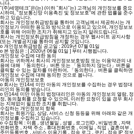
니다.
"(주)세명테크"은(는) (이하 "회사"는) 고객님의 개인정보를 중요
시하며, "정보통신망 이용촉진 및 정보보호"에 관한 법률을 준수
하고 있습니다.
회사는 개인정보취급방침을 통하여 고객님께서 제공하시는 개
인정보가 어떠한 용도와 방식으로 이용되고 있으며, 개인정보보
호를 위해 어떠한 조치가 취해지고 있는지 알려드립니다.
회사는 개인정보취급방침을 개정하는 경우 웹사이트 공지사항
(또는 개별공지)을 통하여 공지할 것입니다.
ο 개인정보취급방침 공고일 : 2019년 07월 01일
ο 본 방침은 : [ 2020년 06월 01일 ] 부터 시행됩니다.
개인정보 수집에 대한 동의
회사는 귀하께서 회사의 개인정보보호방침 또는 이용약관의 내
용에 대해 「동의한다」버튼 또는 「동의하지 않는다」버튼을
클릭할 수 있는 절차를 마련하여, 「동의한다」버튼을 클릭하면
개인정보 수집에 대해 동의한 것으로 봅니다.
아동의 개인정보보호
ο 회사는 만14세 미만 아동의 개인정보를 수집하는 경우 법정대
리인의 동의를 받습니다.
ο 만14세 미만 아동의 법정대리인은 아동의 개인정보의 열람, 정
정, 동의철회를 요청할 수 있으며, 이러한 요청이 있을 경우 회사
는 지체없이 필요한 조치를 취합니다.
수집하는 개인정보의 항목
회사는 회원가입, 상담, 서비스 신청 등등을 위해 아래와 같은 개
인정보를 수집하고 있습니다.
ο 수집항목 : 이름 , 생년월일 , 성별 , 로그인ID , 비밀번호 , 자택
전화번호 , 자택 주소 , 휴대전화번호 , 이메일 , 직업 , 결혼여부 ,
주민등록번호 , 서비스 이용기록 , 접속 로그 , 쿠키 , 접속 IP 정보