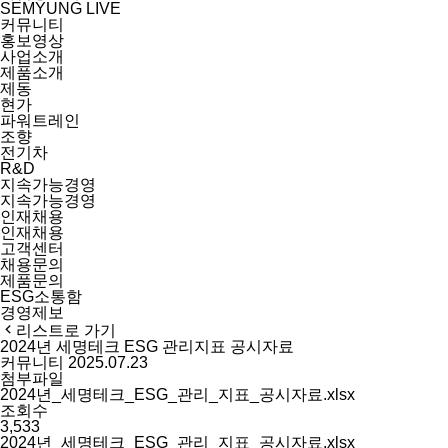
SEMYUNG LIVE
커뮤니티
홍보영상
사업소개
제품소개
제동
현가
파워트레인
조향
전기차
R&D
지속가능경영
지속가능경영
인재채용
인재채용
고객센터
채용문의
제품문의
ESG소통함
경영제보
리스트로 가기
2024년 세명테크 ESG 관리지표 공시자료
커뮤니티
2025.07.23
첨부파일
2024년_세명테크_ESG_관리_지표_공시자료.xlsx
조회수
3,533
2024년_세명테크_ESG_관리_지표_공시자료.xlsx