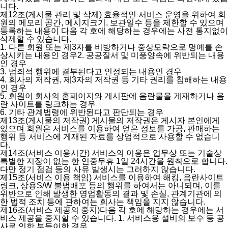
니다.
제12조(게시물 관리 및 삭제)
효율적인 서비스 운영을 위하여 회
원의 메모리 공간, 메시지크기, 보관일수 등을 제한할 수 있으며
등록하는 내용이 다음 각 호에 해당하는 경우에는 사전 통지없이
삭제할 수 있습니다.
1. 다른 회원 또는 제3자를 비방하거나 중상모략으로 명예를 손
상시키는 내용인 경우2. 공공질서 및 미풍양속에 위반되는 내용
인 경우
3. 범죄적 행위에 결부된다고 인정되는 내용인 경우
4. 회사의 저작권, 제3자의 저작권 등 기타 권리를 침해하는 내용
인 경우
5. 회원이 회사의 홈페이지와 게시판에 음란물을 게재하거나 음
란 사이트를 링크하는 경우
6. 기타 관계법령에 위반된다고 판단되는 경우
제13조(게시물의 저작권)
게시물의 저작권은 게시자 본인에게
있으며 회원은 서비스를 이용하여 얻은 정보를 가공, 판매하는
행위 등 서비스에 게재된 자료를 상업적으로 사용할 수 없습니
다.
제14조(서비스 이용시간)
서비스의 이용은 업무상 또는 기술상
특별한 지장이 없는 한 연중무휴 1일 24시간을 원칙으로 합니다.
다만 정기 점검 등의 사유 발생시는 그러하지 않습니다.
제15조(서비스 이용 책임)
서비스를 이용하여 해킹, 음란사이트
링크, 상용S/W 불법배포 등의 행위를 하여서는 아니되며, 이를
위반으로 인해 발생한 영업활동의 결과 및 손실, 관계기관에 의
한 법적 조치 등에 관하여는 회사는 책임을 지지 않습니다.
제16조(서비스 제공의 중지)다음 각 호에 해당하는 경우에는 서
비스 제공을 중지할 수 있습니다.
1. 서비스용 설비의 보수 등 공
사로 인한 부득이한 경우